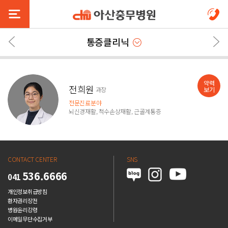
통증클리닉
약력
전희원
과장
보기
전문진료분야
뇌신경재활, 척수손상재활, 근골계통증
CONTACT CENTER
SNS
536.6666
041
개인정보취급방침
환자권리장전
병원윤리강령
이메일무단수집거부