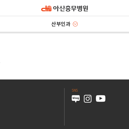
산부인과
양
SNS