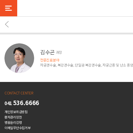
김수곤
과장
전문진료분야
자궁경수술, 복강경수술, 단일공 복강경수술, 자궁근종 및 난소 종
CONTACT CENTER
536.6666
041
개인정보취급방침
환자권리장전
병원윤리강령
이메일무단수집거부