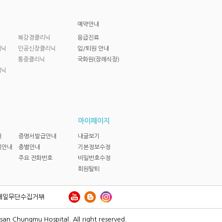
예약안내
닉
복강경클리닉
응급진료
리닉
인공신장클리닉
입/퇴원 안내
통증클리닉
국화원(장례식장)
리닉
마이페이지
내
증명서발급안내
내글보기
비안내
층별안내
기본정보수정
주요 전화번호
비밀번호수정
회원탈퇴
메일무단수집거부
an Chungmu Hospital. All right reserved.