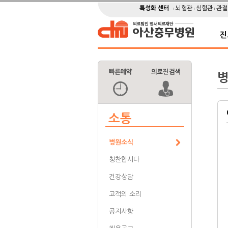
특성화 센터
뇌혈관
심혈관
관
진
소통
병원소식
칭찬합시다
건강상담
고객의 소리
공지사항