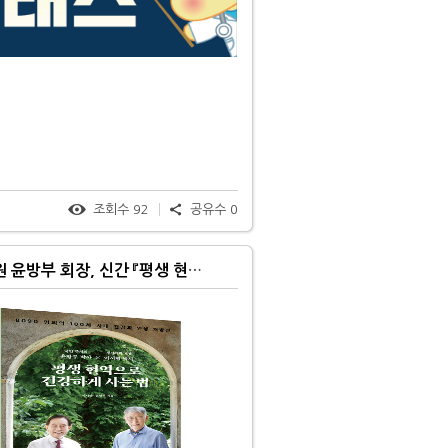
조회수
92
공유수
0
아산충무병원 윤방부 회장, 신간 『평생 현역으로 건강하게 사는 법』 출간!