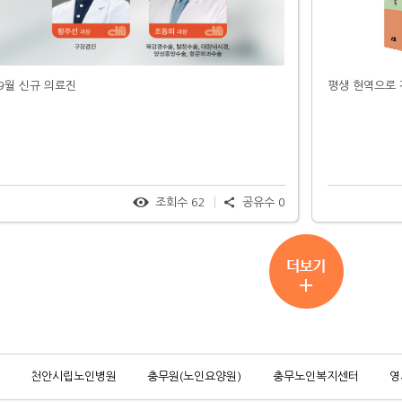
9월 신규 의료진
평생 현역으로 
조회수
62
공유수
0
천안시립노인병원
충무원(노인요양원)
충무노인복지센터
영