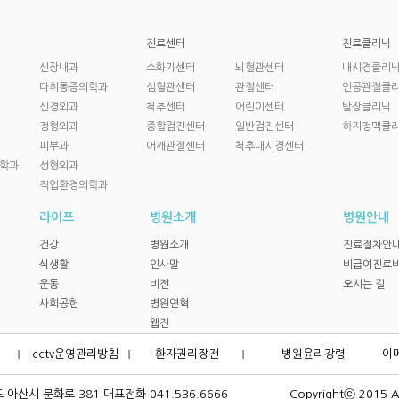
진료센터
진료클리닉
신장내과
소화기센터
뇌혈관센터
내시경클리
마취통증의학과
심혈관센터
관절센터
인공관절클
신경외과
척추센터
어린이센터
탈장클리닉
정형외과
종합검진센터
일반검진센터
하지정맥클
피부과
어깨관절센터
척추내시경센터
학과
성형외과
직업환경의학과
라이프
병원소개
병원안내
건강
병원소개
진료절차안
식생활
인사말
비급여진료
운동
비전
오시는 길
사회공헌
병원연혁
웹진
cctv운영관리방침
환자권리장전
병원윤리강령
이
아산시 문화로 381 대표전화 041.536.6666
Copyrightⓒ 2015 As