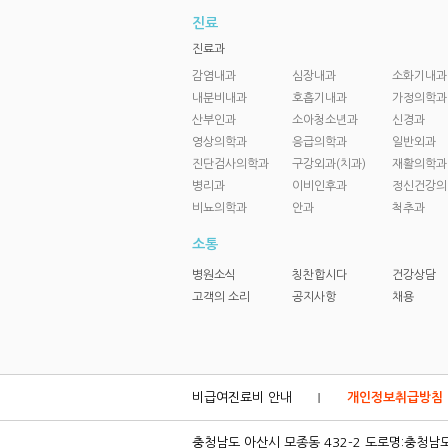
진료
진료과
감염내과
심장내과
소화기내과
내분비내과
호흡기내과
가정의학과
산부인과
소아청소년과
신경과
영상의학과
응급의학과
일반외과
진단검사의학과
구강외과(치과)
재활의학과
병리과
이비인후과
정신건강의
비뇨의학과
안과
척추과
소통
병원소식
칭찬합시다
건강상담
고객의 소리
공지사항
채용
비급여진료비 안내
개인정보취급방침
충청남도 아산시 모종동 432-2 도로명:충청남도 