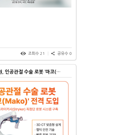
진
조회수
21
공유수
0
아산충무병원, 인공관절 수술 로봇 ‘마코(Mako)’ 전격 도입