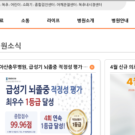
절
척추
어린이
소화기
종합검진센터
어깨관절센터
척추내시경센터
료
소통
라이프
병원소개
병원안내
병원소식
아산충무병원, 급성기 뇌졸중 적정성 평가 ‘4회 연속 1등급’ 달성
4월 신규 